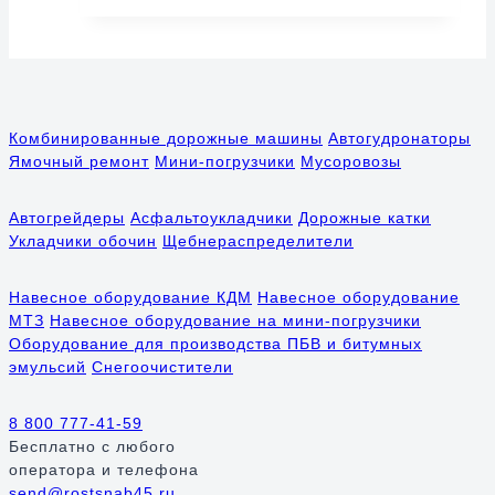
Комбинированные дорожные машины
Автогудронаторы
Ямочный ремонт
Мини-погрузчики
Мусоровозы
Автогрейдеры
Асфальтоукладчики
Дорожные катки
Укладчики обочин
Щебнераспределители
Навесное оборудование КДМ
Навесное оборудование
МТЗ
Навесное оборудование на мини-погрузчики
Оборудование для производства ПБВ и битумных
эмульсий
Снегоочистители
8 800 777-41-59
Бесплатно
с любого
оператора и телефона
send@rostsnab45.ru