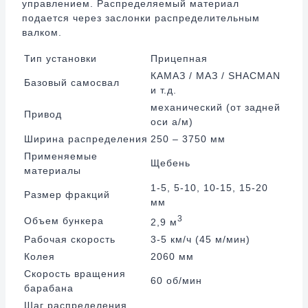
управлением. Распределяемый материал
подается через заслонки распределительным
валком.
Тип установки
Прицепная
КАМАЗ / МАЗ / SHACMAN
Базовый самосвал
и т.д.
механический (от задней
Привод
оси а/м)
Ширина распределения
250 – 3750 мм
Применяемые
Щебень
материалы
1-5, 5-10, 10-15, 15-20
Размер фракций
мм
3
Объем бункера
2,9 м
Рабочая скорость
3-5 км/ч (45 м/мин)
Колея
2060 мм
Скорость вращения
60 об/мин
барабана
Шаг распределения,