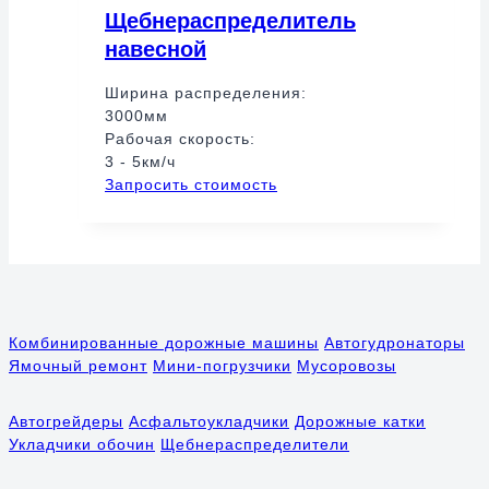
Щебнераспределитель
навесной
Ширина распределения:
3000мм
Рабочая скорость:
3 - 5км/ч
Запросить стоимость
Комбинированные дорожные машины
Автогудронаторы
Ямочный ремонт
Мини-погрузчики
Мусоровозы
Автогрейдеры
Асфальтоукладчики
Дорожные катки
Укладчики обочин
Щебнераспределители