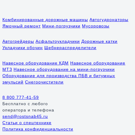
Комбинированные дорожные машины
Автогудронаторы
Ямочный ремонт
Мини-погрузчики
Мусоровозы
Автогрейдеры
Асфальтоукладчики
Дорожные катки
Укладчики обочин
Щебнераспределители
Навесное оборудование КДМ
Навесное оборудование
МТЗ
Навесное оборудование на мини-погрузчики
Оборудование для производства ПБВ и битумных
эмульсий
Снегоочистители
8 800 777-41-59
Бесплатно
с любого
оператора и телефона
send@rostsnab45.ru
Статьи о спецтехнике
Политика конфиденциальности