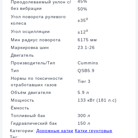
45%
Преодолеваемый уклон с/
без вибрации
50%
Угол поворота рулевого
o
±35
колеса
o
Угол осцилляции
±12
Мин радиус поворота
6175 мм
Маркировка шин
23.1-26
Двигатель
Производитель/Тип
Cummins
Тип
QSB5.9
Нормы по токсичности
Tier 3
отработавших газов
Объём двигателя
5.9 л
Мощность
133 кВт (181 л.с)
Ёмкость
Топливный бак
300 л
Гидравлический бак
150 л
Категории:
Дорожные катки
Катки грунтовые
Тег: