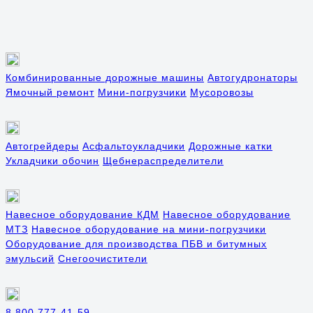
Комбинированные дорожные машины
Автогудронаторы
Ямочный ремонт
Мини-погрузчики
Мусоровозы
Автогрейдеры
Асфальтоукладчики
Дорожные катки
Укладчики обочин
Щебнераспределители
Навесное оборудование КДМ
Навесное оборудование
МТЗ
Навесное оборудование на мини-погрузчики
Оборудование для производства ПБВ и битумных
эмульсий
Снегоочистители
8 800 777-41-59