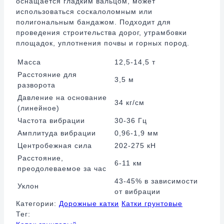
оснащается гладким вальцом, может
использоваться соскалоломным или
полигональным бандажом. Подходит для
проведения строительства дорог, утрамбовки
площадок, уплотнения почвы и горных пород.
Масса
12,5-14,5 т
Расстояние для
3,5 м
разворота
Давление на основание
34 кг/см
(линейное)
Частота вибрации
30-36 Гц
Амплитуда вибрации
0,96-1,9 мм
Центробежная сила
202-275 кН
Расстояние,
6-11 км
преодолеваемое за час
43-45% в зависимости
Уклон
от вибрации
Категории:
Дорожные катки
Катки грунтовые
Тег: