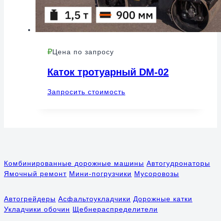
Цена по запросу
Каток тротуарный DM-02
Запросить стоимость
Комбинированные дорожные машины
Автогудронаторы
Ямочный ремонт
Мини-погрузчики
Мусоровозы
Автогрейдеры
Асфальтоукладчики
Дорожные катки
Укладчики обочин
Щебнераспределители