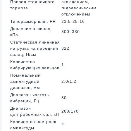
Привод стояночного
включением,
тормоза
гидравлическим
отключением
Типоразмер шин, PR
23.5-25-16
Давление в шинах,
300–330
кПа
Статическая линейная
нагрузка на передний
322
валец, Н/см
Количество
1
вибрирующих вальцов
Номинальный
амплитудный
2.0/1.2
диапазон, мм
Диапазон частоты
30
вибраций, Гц
Диапазон
280/170
центробежных сил, кН
Количество настроек
2
амплитуды