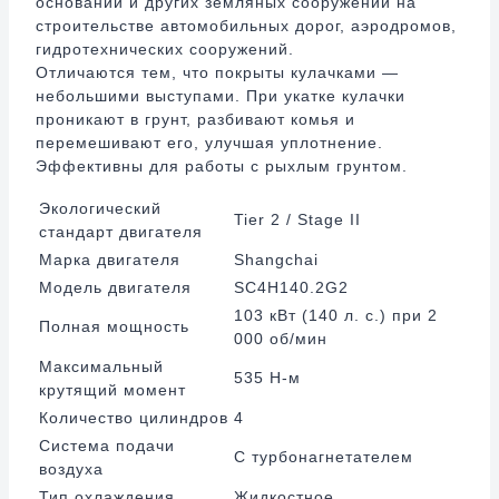
оснований и других земляных сооружений на
строительстве автомобильных дорог, аэродромов,
гидротехнических сооружений.
Отличаются тем, что покрыты кулачками —
небольшими выступами. При укатке кулачки
проникают в грунт, разбивают комья и
перемешивают его, улучшая уплотнение.
Эффективны для работы с рыхлым грунтом.
Экологический
Tier 2 / Stage II
стандарт двигателя
Марка двигателя
Shangchai
Модель двигателя
SC4H140.2G2
103 кВт (140 л. с.) при 2
Полная мощность
000 об/мин
Максимальный
535 Н-м
крутящий момент
Количество цилиндров
4
Система подачи
С турбонагнетателем
воздуха
Тип охлаждения
Жидкостное