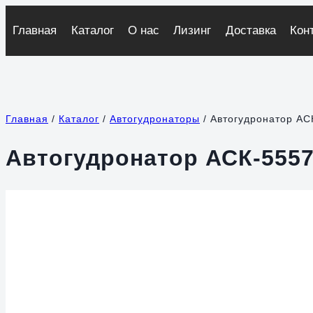
Перейти
к
Главная
Каталог
О нас
Лизинг
Доставка
Кон
содержимому
Главная
/
Каталог
/
Автогудронаторы
/
Автогудронатор АС
Автогудронатор АСК-555