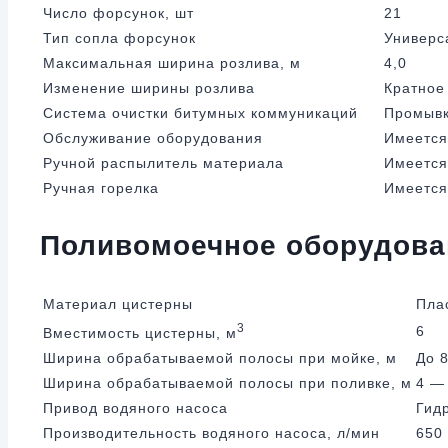
Число форсунок, шт
21
Тип сопла форсунок
Универс
Максимальная ширина розлива, м
4,0
Изменение ширины розлива
Кратное
Система очистки битумных коммуникаций
Промывк
Обслуживание оборудования
Имеется
Ручной распылитель материала
Имеется
Ручная горелка
Имеется 
Поливомоечное оборудова
Материал цистерны
Пла
3
6
Вместимость цистерны, м
Ширина обрабатываемой полосы при мойке, м
До 8
Ширина обрабатываемой полосы при поливке, м
4 —
Привод водяного насоса
Гид
Производительность водяного насоса, л/мин
650