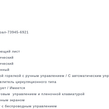
рал-73945-6921
ющий лист
ический
ический
ённый
ой горелкой с ручным управлением / С автоматическим уп
елитель циркуляционного типа
ует / Имеется
говым управлением и пленочной клавиатурой
рным экраном
 с беспроводным управлением