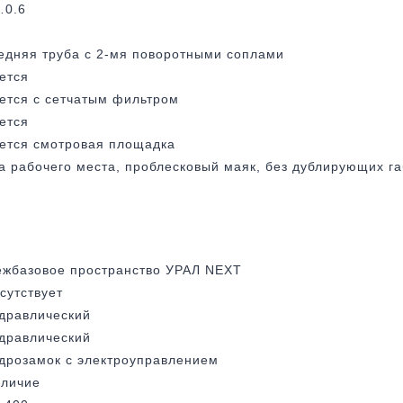
…0.6
едняя труба с 2-мя поворотными соплами
ется
ется с сетчатым фильтром
ется
ется смотровая площадка
а рабочего места, проблесковый маяк, без дублирующих г
жбазовое пространство УРАЛ NEXT
сутствует
дравлический
дравлический
дрозамок с электроуправлением
личие