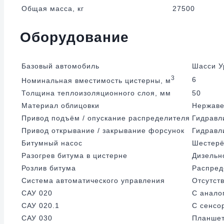
Общая масса, кг
27500
Оборудование
Базовый автомобиль
Шасси У
3
6
Номинальная вместимость цистерны, м
Толщина теплоизоляционного слоя, мм
50
Материал облицовки
Нержаве
Привод подъём / опускание распределителя
Гидравл
Привод открывание / закрывание форсунок
Гидравл
Битумный насос
Шестер
Разогрев битума в цистерне
Дизельн
Розлив битума
Распред
Система автоматического управления
Отсутств
САУ 020
С анало
САУ 020.1
С сенсо
САУ 030
Планшет