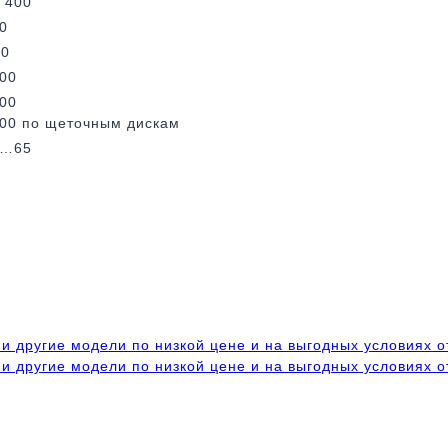
 400
0
20
00
00
00 по щеточным дискам
5…65