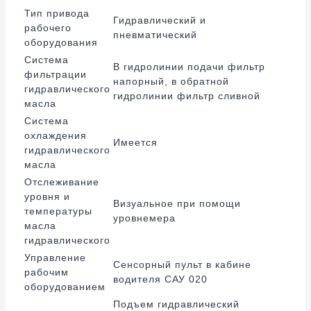
Тип привода
Гидравлический и
рабочего
пневматический
оборудования
Система
В гидролинии подачи фильтр
фильтрации
напорный, в обратной
гидравлического
гидролинии фильтр сливной
масла
Система
охлаждения
Имеется
гидравлического
масла
Отслеживание
уровня и
Визуальное при помощи
температуры
уровнемера
масла
гидравлического
Управление
Сенсорный пульт в кабине
рабочим
водителя САУ 020
оборудованием
Подъем гидравлический